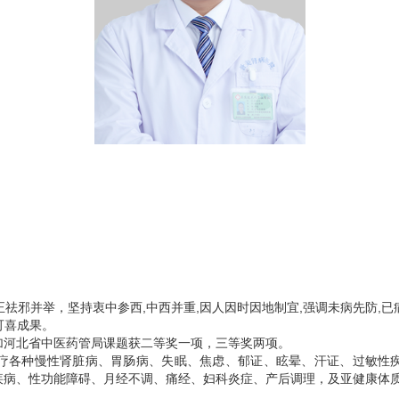
祛邪并举，坚持衷中参西,中西并重,因人因时因地制宜,强调未病先防,已病
可喜成果。
加河北省中医药管局课题获二等奖一项，三等奖两项。
疗各种慢性肾脏病、胃肠病、失眠、焦虑、郁证、眩晕、汗证、过敏性
疾病、性功能障碍、月经不调、痛经、妇科炎症、产后调理，及亚健康体