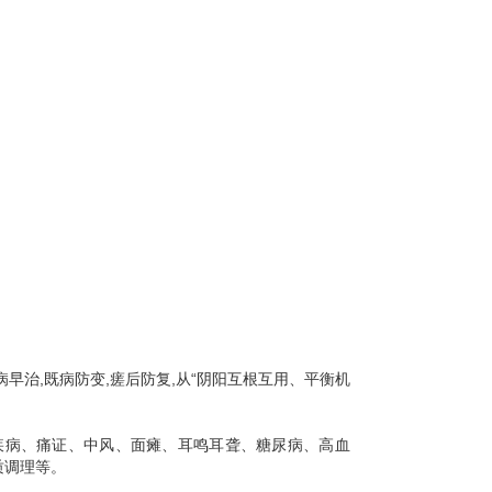
早治,既病防变,瘥后防复,从“阴阳互根互用、平衡机
疾病、痛证、中风、面瘫、耳鸣耳聋、糖尿病、高血
质调理等。