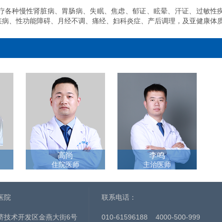
疗各种慢性肾脏病、胃肠病、失眠、焦虑、郁证、眩晕、汗证、过敏性
疾病、性功能障碍、月经不调、痛经、妇科炎症、产后调理，及亚健康体
高尚
李鸣
住院医师
主治医师
医院
联系电话：
济技术开发区金燕大街6号
010-61596188
4000-500-999